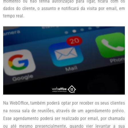
momento ou não tenha autorização para ligar, ficará com os
dados do cliente, o assunto e notificará da visita por email, em
tempo real.
Na WebOffice, também poderá optar por receber os seus clientes
na nossa sala de reuniões, através de um agendamento prévio.
Esse agendamento poderá ser realizado por email, por chamada
ou até mesmo presencialmente, quando vier levantar a sua