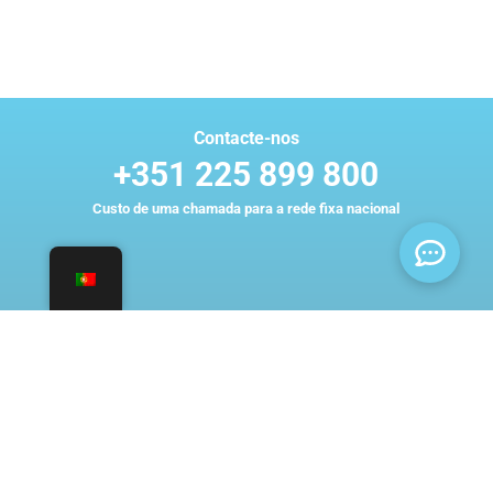
Contacte-nos
+351 225 899 800
Custo de uma chamada para a rede fixa nacional
ESCRITÓRIOS PORTO
Rua Pinto Bessa N.º 522 R/C
4300-428 Porto
GPS: 41.150472, -8.591917